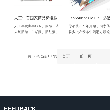
整度高、镀层耐磨性好且接触
指导原则等，逐步推动《中
电阻低、可以替代电镀镍金
药典》相关指导原则体系建
（ENEG）进行绑定（
设。随着IC
人工牛黄国家药品标准修订公示稿应对方案
人工牛黄由牛胆粉、胆酸、猪
导读从2021年开始，国家
去氧胆酸、牛磺酸、胆红素、
委多批次发布中药配方颗粒
胆固醇、微量元素等加工制
家标准，超过200个实施标
成，具有清热解毒，化痰定惊
到使用相对保留时间、相对
功能。因其有效成分类似天然
面积进行技术指标结果判定
牛黄，现已成为天然牛黄的主
2023年10月，国家药品监
首页
前一页
1
共136条 当前1/12页
要替代品广泛用于药品生产和
理局药品审评中心发布“关
医疗，并列入国家医保品种，
开征求《中药特征图谱研究
如牛黄上清丸、牛黄解毒片等
术指导原则（征求意见稿）
中成药处方中均使用了人工牛
意见的通知”，其中提到结
黄。现行标准与修订公示稿比
定要求：采用特征峰相对保
较现行药典
时间/相对
FEEDBACK