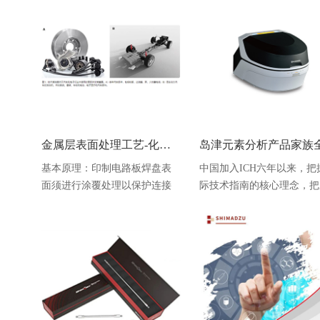
影响，癌症发病趋势愈发严
的分析解决方案，在本篇中
峻，近几年新冠病毒大流行导
编将和大家一起讨论2023年
致了严重的医疗资源挤兑，影
至11月国家药监局抽检公
响了癌症的诊断和治疗，导致
频频出现的染发剂问题。在
晚期癌症的死亡率上升[1]。我
《化妆品安全技术规范》
国是癌症高发国，根据国家癌
（2015版）（后续简称《
症中心于2022年发布在JNCC的
规范》）中染发剂的定义为
癌症
改变头发
金属层表面处理工艺-化学镍金
基本原理：印制电路板焊盘表
中国加入ICH六年以来，把
面须进行涂覆处理以保护连接
际技术指南的核心理念，把
盘铜面不被污染和氧化，保证
理念、新工具、新方法、新
元器件焊接可靠性，目前焊盘
准及时纳入到《中国药典》
表面处理有热风整平、有机可
导原则体系中，不断吸纳IC
焊性保护膜、化学锡、化学银
导原则的精华，特别是与化
和化学镀镍浸金等。而化学镀
药关系紧密的ICH Q系列的
镍浸金（ENIG）作为无铅化
个指导原则，如Q3C 杂质
PCB镀层工艺之一，因其镀层平
留溶剂指导原则、Q3D元