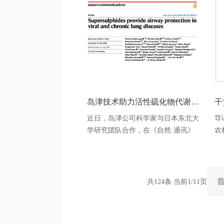
革、橡胶等制品，以及应用于聚氨酯
品
防水涂料、聚氨酯塑胶跑道，润滑油
国
等的添加剂。国际上根据碳链通常分
解
为：短链 SCCPs (C10-13)中链 MCCP
牛
行
岛津技术助力活性硫化物代谢组学深度分析
近日，岛津公司科学家与日本东北大
导
学研究团队合作，在《自然·通讯》
农村
（Nature Communications）发表了题
品
为“Supersulphides provide airway
醇
protection in viral and chronic lung
液
diseases”的研究论文，揭示了超硫化
2
共124条 当前1/11页
物在各种病毒或慢性损伤的气道中的
小
保护作用，并证明了超硫化物在肺部
在
疾病中的潜在作用。文章中将超硫
出