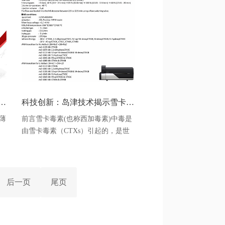
食
老师发现多个品种标准【含量测定】
物
项目发生了较大变化，为了帮助广大
视
用户更好应对即将实施的第一增补本
子
药典，做好相关检测项目调整，岛津
对增修订标准做了
检测小型电子部件的高分辨率X射线CT系统——Xslicer SMX-6010
科技创新：岛津技术揭示雪卡毒素（CTX）及其类似物高灵敏度检测新方法
薄
前言雪卡毒素(也称西加毒素)中毒是
由雪卡毒素（CTXs）引起的，是世
析
界上常见的食物中毒来源之一，据调
查，CTXs每年大约造成5万人中毒，
是造成人类中毒分布广、人数多的一
检
种海洋毒素之一。目前发现CTX的类
后一页
尾页
斜
似物有30余个。雪卡毒素是一种由底
栖甲藻产生的热稳定脂溶性聚醚毒
图
素，在天然样品中以微量存在，当浓