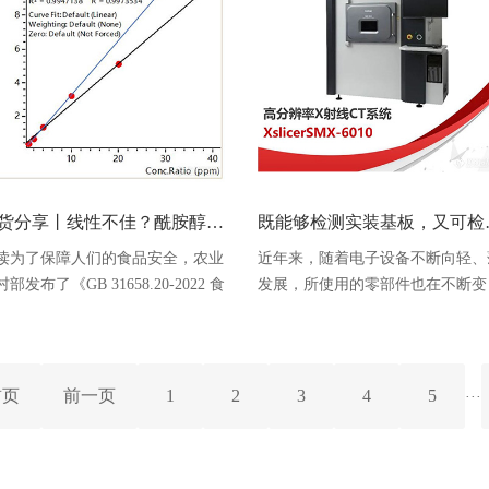
广泛用于药品生产和医疗，并列入
化。例如生物体内的药物代谢物或
家医保品种，如牛黄上清丸、牛黄
品中的功能成分（通常难以对此类
毒片等中成药处方中均使用了人工
质进行标记/衍生化处理)分布的可
黄。现行标准与修订公示稿比较现
化。本研究中，成像技术对植物种
药典
表面的农药和食品
干货分享丨线性不佳？酰胺醇类兽药检测关键点大揭密
既能够检测实装基板，又可
读为了保障人们的食品安全，农业
近年来，随着电子设备不断向轻、
部发布了《GB 31658.20-2022 食
发展，所使用的零部件也在不断变
安全国家标准 动物性食品中酰胺
小，随之而来，需要能够观察和解
类药物及其代谢物残留量的测定
这些高性能零部件的机器。岛津
相色谱-串联质谱法》，该标准自
Xslicer SMX-6010（图1），就是能
023年2月1日开始已正式实施。然而
够对产品及零部件内部进行非破坏
首页
前一页
1
2
3
4
5
···
编在走访客户时，发现不少实验室
查的设备。这款设备的标配中的倾
分析该类化合物的时候，不约而同
CT（以下简称PCT），通过对双面
现了以下问题：酰胺醇类药物酰胺
实装基板进行断层扫描，获得CT