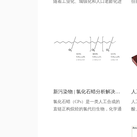
随着工业化、城镇化和人口老龄化进
但
程的加快以及不良生活方式和环境污
小
染等问题的影响，癌症发病趋势愈发
并
严峻，近几年新冠病毒大流行导致了
中
严重的医疗资源挤兑，影响了癌症的
至
诊断和治疗，导致晚期癌症的死亡率
现
上升[1]。我国是癌症高发国，根据
术
国家癌症中心于2022年发布在JNCC
术
的癌症
变
新污染物 | 氯化石蜡分析解决方案
氯化石蜡（CPs）是一类人工合成的
人
直链正构烷烃的氯代衍生物，化学通
酸
式为：CxH(2x+2)-yCly ，可用作阻
元
燃剂和聚氯乙烯辅助增塑剂，广泛用
痰
于生产电缆料、地板料、软管、人造
牛