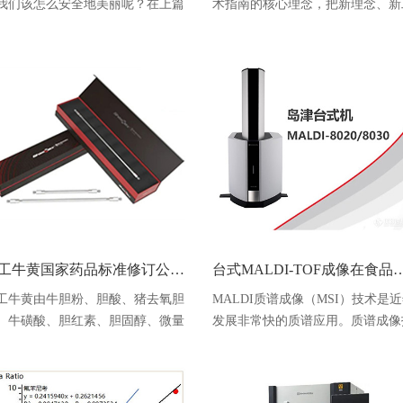
我们该怎么安全地美丽呢？在上篇
术指南的核心理念，把新理念、新
编和大家讨论了化妆品中防腐剂，
具、新方法、新标准及时纳入到《
展示岛津的分析解决方案，在本篇
国药典》指导原则体系中，不断吸
小编将和大家一起讨论2023年8月
ICH指导原则的精华，特别是与化
11月国家药监局抽检公告中频频出
药关系紧密的ICH Q系列的十多个
的染发剂问题。在《化妆品安全技
导原则，如Q3C 杂质：残留溶剂指
规范》（2015版）（后续简称《技
导原则、Q3D元素杂质指导原则等
规范》）中染发剂的定义为“为改
逐步推动《中国药典》相关指导原
头发
体系建设。随着IC
人工牛黄国家药品标准修订公示稿应对方案
台式MALDI-TOF成像在食
工牛黄由牛胆粉、胆酸、猪去氧胆
MALDI质谱成像（MSI）技术是
、牛磺酸、胆红素、胆固醇、微量
发展非常快的质谱应用。质谱成像
素等加工制成，具有清热解毒，化
术直接从表面对目标物质进行测定
定惊功能。因其有效成分类似天然
无需任何标记或衍生化处理。因此
黄，现已成为天然牛黄的主要替代
此技术常用于对物质分布进行可视