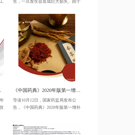
工
生，一旦发生会造成巨大损失。由于
中
火灾现场高温环境，许多痕迹和生物
纳
物证被严重损坏，因此火场残留物的
学
分离鉴定及分析研判成为确定火灾性
指
质、证实犯罪事实的有力证据。案例
一：2017年5月，一辆大客车在某地
，
隧道内起火燃烧，事故导致11名儿童
则
和1名女教师遇难，司机当场死亡。
该客
品安全中的应用
《中国药典》2020年版第一增补本 中药各论品种增修订梳理及参考方案
近年
导读10月12日，国家药监局发布公
技
告，《中国药典》2020年版第一增补
，
本已编制完成，将于明年3月12日正
，
式实施。岛津技术团队对药典一部中
药增修订项目变化进行了汇总。津津